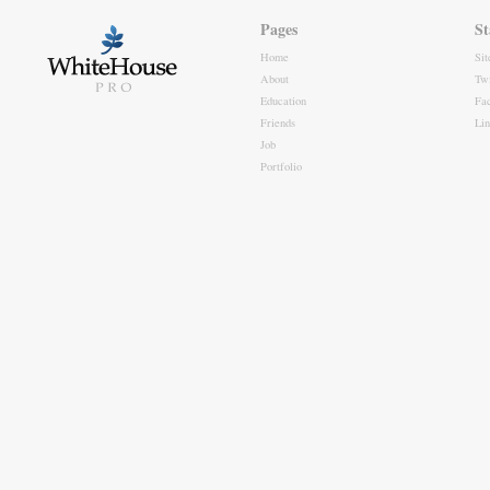
Pages
St
Home
Si
About
Twi
Education
Fa
Friends
Li
Job
Portfolio