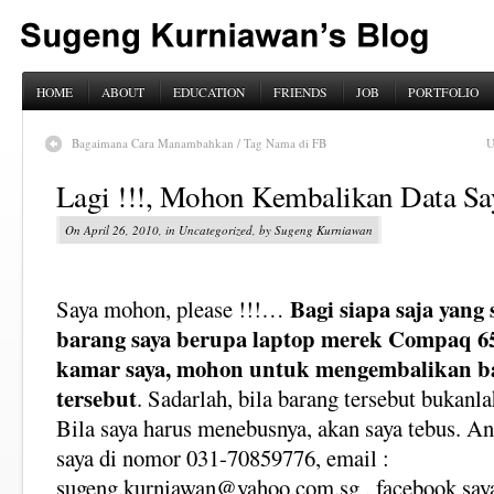
HOME
ABOUT
EDUCATION
FRIENDS
JOB
PORTFOLIO
Bagaimana Cara Manambahkan / Tag Nama di FB
U
Lagi !!!, Mohon Kembalikan Data Sa
On April 26, 2010, in Uncategorized, by Sugeng Kurniawan
Bagi siapa saja yan
Saya mohon, please !!!…
barang saya berupa laptop merek Compaq 652
kamar saya, mohon untuk mengembalikan ba
tersebut
. Sadarlah, bila barang tersebut bukanl
Bila saya harus menebusnya, akan saya tebus. A
saya di nomor 031-70859776, email :
sugeng.kurniawan@yahoo.com.sg
, facebook say