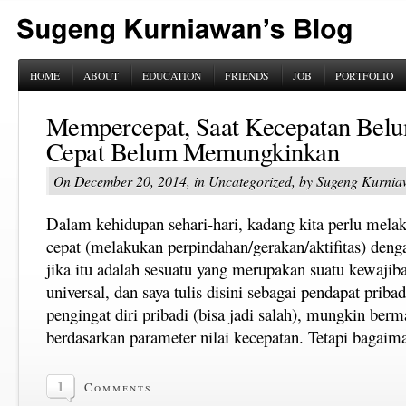
HOME
ABOUT
EDUCATION
FRIENDS
JOB
PORTFOLIO
Mempercepat, Saat Kecepatan Belu
Cepat Belum Memungkinkan
On December 20, 2014, in Uncategorized, by Sugeng Kurni
Dalam kehidupan sehari-hari, kadang kita perlu melak
cepat (melakukan perpindahan/gerakan/aktifitas) deng
jika itu adalah sesuatu yang merupakan suatu kewajiban
universal, dan saya tulis disini sebagai pendapat priba
pengingat diri pribadi (bisa jadi salah), mungkin berm
berdasarkan parameter nilai kecepatan. Tetapi bagaim
1
Comments