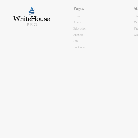
Pages
St
Home
Si
About
Twi
Education
Fa
Friends
Li
Job
Portfolio