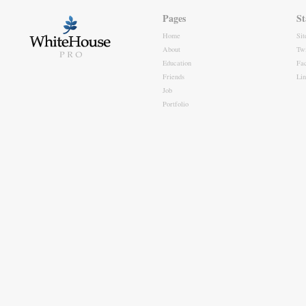
Pages
St
Home
Si
About
Twi
Education
Fa
Friends
Li
Job
Portfolio