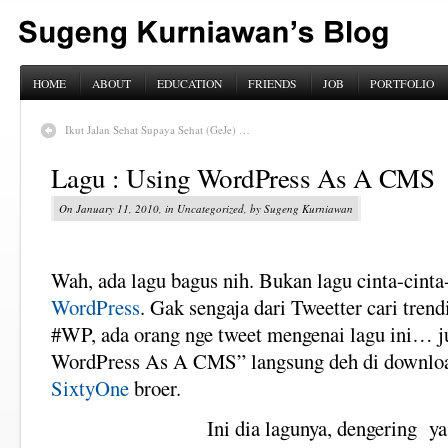
HOME
ABOUT
EDUCATION
FRIENDS
JOB
PORTFOLIO
Ikut Jalan Sehat Supaya Sehat (GeJe) …
Lagu : Using WordPress As A CMS
On January 11, 2010, in Uncategorized, by Sugeng Kurniawan
Wah, ada lagu bagus nih. Bukan lagu cinta-cinta-
WordPress
. Gak sengaja dari Tweetter cari trend
#WP, ada orang nge tweet mengenai lagu ini… j
WordPress As A CMS” langsung deh di downl
SixtyOne
broer.
Ini dia lagunya, dengering y