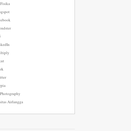
 Fisika
ogspot
cebook
endster
5
nkedIn
tiply
kut
rk
tter
pia
 Photography
sitas Airlangga