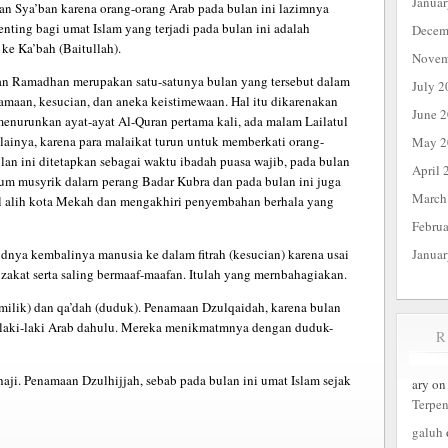
Janua
n Sya’ban karena orang-orang Arab pada bulan ini lazimnya
nting bagi umat Islam yang terjadi pada bulan ini adalah
Decem
ke Ka’bah (Baitullah).
Novem
n Ramadhan merupakan satu-satunya bulan yang tersebut dalam
July 2
amaan, kesucian, dan aneka keistimewaan. Hal itu dikarenakan
June 
h menurunkan ayat-ayat Al-Quran pertama kali, ada malam Lailatul
lainya, karena para malaikat turun untuk memberkati orang-
May 2
lan ini ditetapkan sebagai waktu ibadah puasa wajib, pada bulan
April 
um musyrik dalarn perang Badar Kubra dan pada bulan ini juga
March
alih kota Mekah dan mengakhiri penyembahan berhala yang
Febru
Janua
ya kembalinya manusia ke dalam fitrah (kesucian) karena usai
akat serta saling bermaaf-maafan. Itulah yang mernbahagiakan.
milik) dan qa’dah (duduk). Penamaan Dzulqaidah, karena bulan
m laki-laki Arab dahulu. Mereka menikmatmnya dengan duduk-
i. Penamaan Dzulhijjah, sebab pada bulan ini umat Islam sejak
ary
o
Terpe
galuh