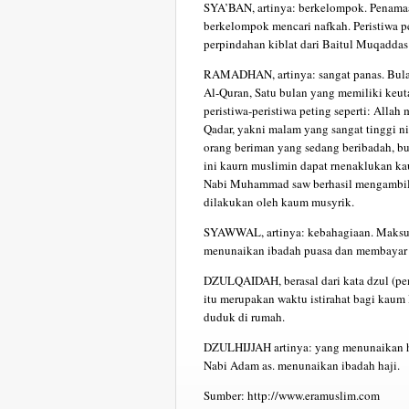
SYA’BAN, artinya: berkelompok. Penamaa
berkelompok mencari nafkah. Peristiwa pe
perpindahan kiblat dari Baitul Muqaddas 
RAMADHAN, artinya: sangat panas. Bula
Al-Quran, Satu bulan yang memiliki keut
peristiwa-peristiwa peting seperti: Alla
Qadar, yakni malam yang sangat tinggi ni
orang beriman yang sedang beribadah, bu
ini kaurn muslimin dapat rnenaklukan ka
Nabi Muhammad saw berhasil mengambil 
dilakukan oleh kaum musyrik.
SYAWWAL, artinya: kebahagiaan. Maksudn
menunaikan ibadah puasa dan membayar z
DZULQAIDAH, berasal dari kata dzul (pe
itu merupakan waktu istirahat bagi kau
duduk di rumah.
DZULHIJJAH artinya: yang menunaikan haj
Nabi Adam as. menunaikan ibadah haji.
Sumber: http://www.eramuslim.com