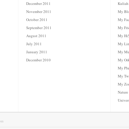
December 2011
Kuliah
November 2011
My Bl
October 2011
My Fa
September 2011
My Fri
August 2011
My Hi
July 2011
My Li
January 2011
My Mul
December 2010
My Or
My Plu
My Twi
My Zor
Nature
Univer
om