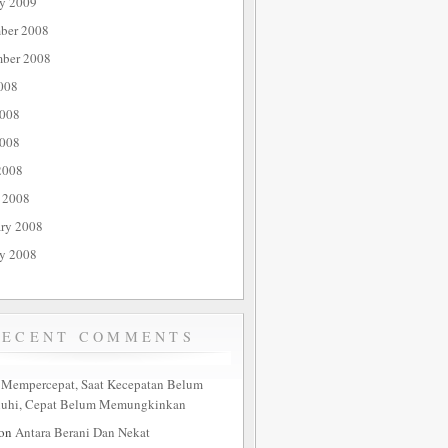
ry 2009
ber 2008
ber 2008
008
2008
008
2008
 2008
ary 2008
ry 2008
RECENT COMMENTS
n
Mempercepat, Saat Kecepatan Belum
nuhi, Cepat Belum Memungkinkan
on
Antara Berani Dan Nekat