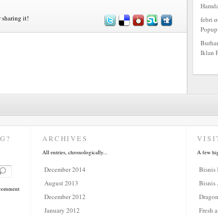
Hamd
 sharing it!
febri
o
Popup
Burha
Iklan 
G?
ARCHIVES
VISI
All entries, chronologically...
A few hi
December 2014
Bisnis
August 2013
Bisnis 
a comment
December 2012
Dragon
January 2012
Fresh a