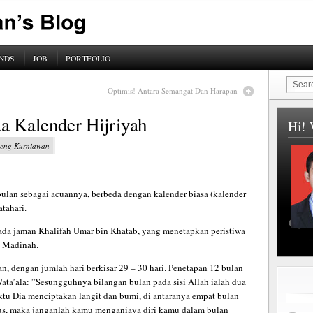
NDS
JOB
PORTFOLIO
Optimis! Antara Semangat Dan Harapan
a Kalender Hijriyah
Hi! 
ugeng Kurniawan
ulan sebagai acuannya, berbeda dengan kalender biasa (kalender
tahari.
ada jaman Khalifah Umar bin Khatab, yang menetapkan peristiwa
e Madinah.
lan, dengan jumlah hari berkisar 29 – 30 hari. Penetapan 12 bulan
ata’ala: ”Sesungguhnya bilangan bulan pada sisi Allah ialah dua
ktu Dia menciptakan langit dan bumi, di antaranya empat bulan
rus, maka janganlah kamu menganiaya diri kamu dalam bulan