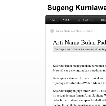
HOME
ABOUT
EDUCATION
FRIE
Jaman Mesin dan Mobil Terbang?
Arti Nama Bulan Pad
On August 10, 2010, in Uncategorized, by S
Kalender Islam menggunakan peredaran b
Masehi) yang menggunakan peredaran ma
Penetapan kalender Hijriyah dilakukan p
hijrahnya Rasulullah SAW dari Mekah k
Kalender Hijriyah juga terdiri dari 12 bu
ini sesuai dengan firman Allah Subhana W
belas bulan, dalam ketetapan Allah di wa
haram. Itulah (ketetapan) agama yang lu