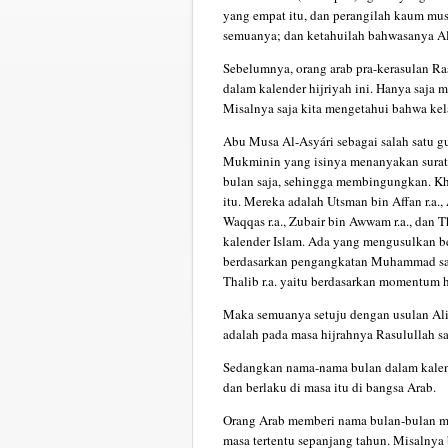
yang empat itu, dan perangilah kaum m
semuanya; dan ketahuilah bahwasanya All
Sebelumnya, orang arab pra-kerasulan 
dalam kalender hijriyah ini. Hanya saja m
Misalnya saja kita mengetahui bahwa kel
Abu Musa Al-Asyári sebagai salah satu gu
Mukminin yang isinya menanyakan surat-s
bulan saja, sehingga membingungkan. Kh
itu. Mereka adalah Utsman bin Affan r.a., 
Waqqas r.a., Zubair bin Awwam r.a., dan
kalender Islam. Ada yang mengusulkan b
berdasarkan pengangkatan Muhammad saw 
Thalib r.a. yaitu berdasarkan momentum 
Maka semuanya setuju dengan usulan Ali 
adalah pada masa hijrahnya Rasulullah s
Sedangkan nama-nama bulan dalam kalende
dan berlaku di masa itu di bangsa Arab.
Orang Arab memberi nama bulan-bulan m
masa tertentu sepanjang tahun. Misalny