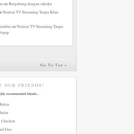
an
on
Bergabung dengan sakuku
n
Nonton TV Streaming Tanpa Iklan
nuddin
on
Nonton TV Streaming Tanpa
Popup
Go To Top »
T OUR FRIENDS!
ghly recommended friends...
 Bekas
Jatim
 Chicken
nd Free