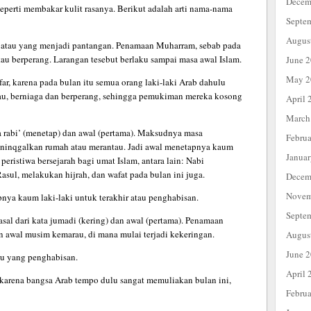
Decem
eperti membakar kulit rasanya. Berikut adalah arti nama-nama
Septe
Augus
tau yang menjadi pantangan. Penamaan Muharram, sebab pada
au berperang. Larangan tesebut berlaku sampai masa awal Islam.
June 
May 2
r, karena pada bulan itu semua orang laki-laki Arab dahulu
u, berniaga dan berperang, sehingga pemukiman mereka kosong
April 
March
 rabi’ (menetap) dan awal (pertama). Maksudnya masa
Febru
eninqgalkan rumah atau merantau. Jadi awal menetapnya kaum
Janua
peristiwa bersejarah bagi umat Islam, antara lain: Nabi
sul, melakukan hijrah, dan wafat pada bulan ini juga.
Decem
Novem
a kaum laki-laki untuk terakhir atau penghabisan.
Septe
 dari kata jumadi (kering) dan awal (pertama). Penamaan
n awal musim kemarau, di mana mulai terjadi kekeringan.
Augus
June 
 yang penghabisan.
April 
karena bangsa Arab tempo dulu sangat memuliakan bulan ini,
Febru