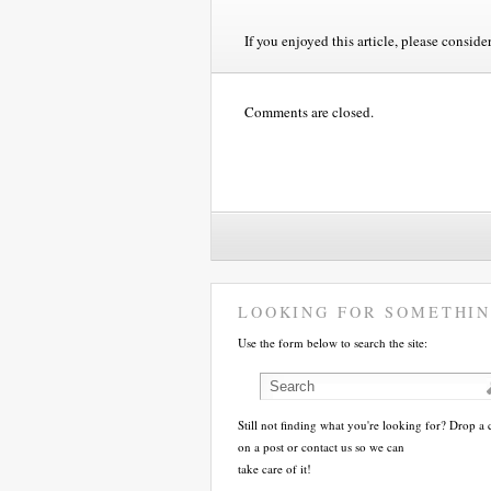
If you enjoyed this article, please consider
Comments are closed.
LOOKING FOR SOMETHIN
Use the form below to search the site:
Still not finding what you're looking for? Drop 
on a post or contact us so we can
take care of it!