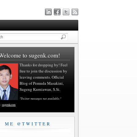
Welcome to sugenk.com!
Thanks for dropping by! Feel
free to join the discussion by
leaving comments. Official
Blog of Pemuda Masakini,
Sugeng Kurniawan, S.Si.
"Twitter messages not available."
—
sugenkcom
ME @TWITTER