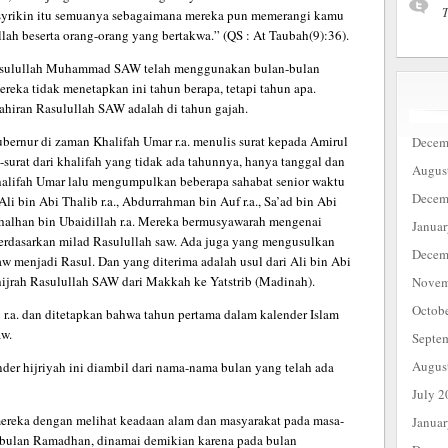
T
usyrikin itu semuanya sebagaimana mereka pun memerangi kamu
ah beserta orang-orang yang bertakwa.” (QS : At Taubah(9):36).
Rasulullah Muhammad SAW telah menggunakan bulan-bulan
ereka tidak menetapkan ini tahun berapa, tetapi tahun apa.
ahiran Rasulullah SAW adalah di tahun gajah.
bernur di zaman Khalifah Umar r.a. menulis surat kepada Amirul
Decem
urat dari khalifah yang tidak ada tahunnya, hanya tanggal dan
Augus
alifah Umar lalu mengumpulkan beberapa sahabat senior waktu
Decem
Ali bin Abi Thalib r.a., Abdurrahman bin Auf r.a., Sa’ad bin Abi
 Thalhan bin Ubaidillah r.a. Mereka bermusyawarah mengenai
Janua
erdasarkan milad Rasulullah saw. Ada juga yang mengusulkan
Decem
menjadi Rasul. Dan yang diterima adalah usul dari Ali bin Abi
hijrah Rasulullah SAW dari Makkah ke Yatstrib (Madinah).
Novem
Octob
r.a. dan ditetapkan bahwa tahun pertama dalam kalender Islam
aw.
Septe
Augus
r hijriyah ini diambil dari nama-nama bulan yang telah ada
July 2
ereka dengan melihat keadaan alam dan masyarakat pada masa-
Janua
a bulan Ramadhan, dinamai demikian karena pada bulan