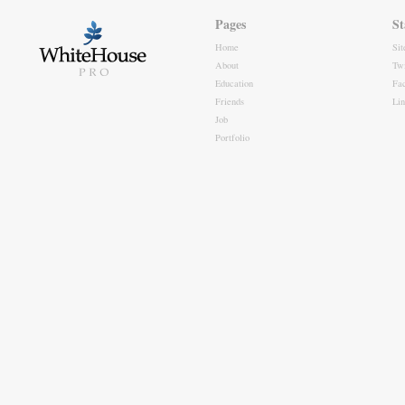
Pages
St
Home
Si
About
Twi
Education
Fa
Friends
Li
Job
Portfolio