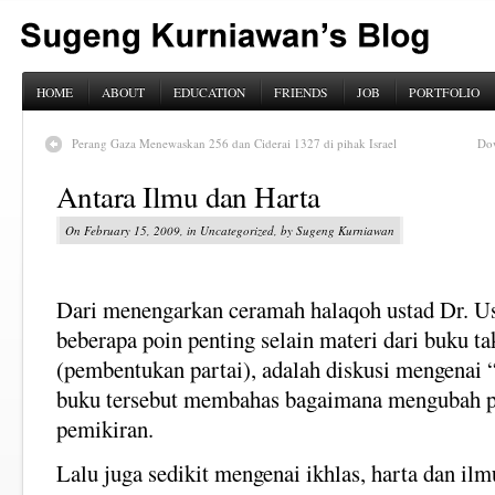
HOME
ABOUT
EDUCATION
FRIENDS
JOB
PORTFOLIO
Perang Gaza Menewaskan 256 dan Ciderai 1327 di pihak Israel
Do
Antara Ilmu dan Harta
On February 15, 2009, in Uncategorized, by Sugeng Kurniawan
Dari menengarkan ceramah halaqoh ustad Dr. Us
beberapa poin penting selain materi dari buku ta
(pembentukan partai), adalah diskusi mengenai 
buku tersebut membahas bagaimana mengubah p
pemikiran.
Lalu juga sedikit mengenai ikhlas, harta dan il